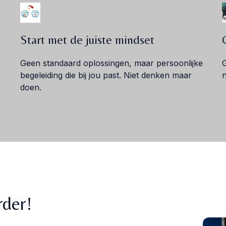
Start met de juiste mindset
Geen standaard oplossingen, maar persoonlijke
G
begeleiding die bij jou past. Niet denken maar
doen.
rder!