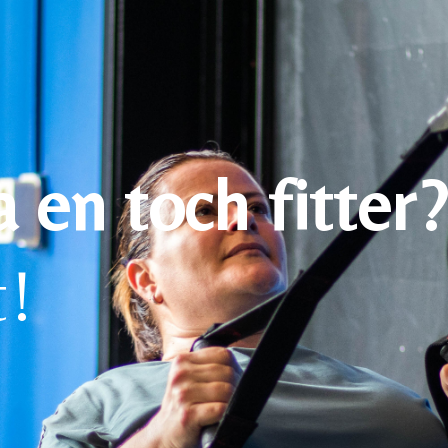
en toch fitter?
t!