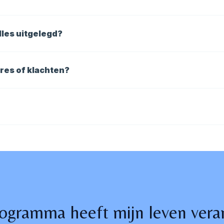
e binnen die 6 uur dan kost het alsnog een credit, omdat we
 uit maximaal 6 personen, waar bijvoorbeeld onze boks- en
alles uitgelegd?
er elkaar, vaak met tussenpauzes, waarbij je 6 oefeningen d
kracht, conditie, coördinatie en balans wat het ideale work-
res of klachten?
iner loopt rond tijdens de circuittraining om het maximale 
oefeningen hierop aan, waar mogelijk.
 ons komen volgen.
rogramma heeft mijn leven vera