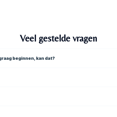
Veel gestelde vragen
l graag beginnen, kan dat?
n op ieders niveau en daarom voor (bijna) iedereen toegan
lusief warming up en cooling down. Daarom is ook zo goed 
 het aantal gekozen credits dat je per maand krijgt (5, 10 
l hebben we een maximale periode dat je gratis je les kunt 