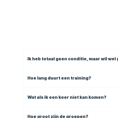
Ik heb totaal geen conditie, maar wil we
Ja dat kan zeker! We passen de oefeningen aa
Hoe lang duurt een training?
Een training duurt ongeveer 30 minuten, inc
Wat als ik een keer niet kan komen?
Dat kan natuurlijk gebeuren. Aan de hand van
per les. De credits zijn geldig per maand. We
Hoe groot zijn de groepen?